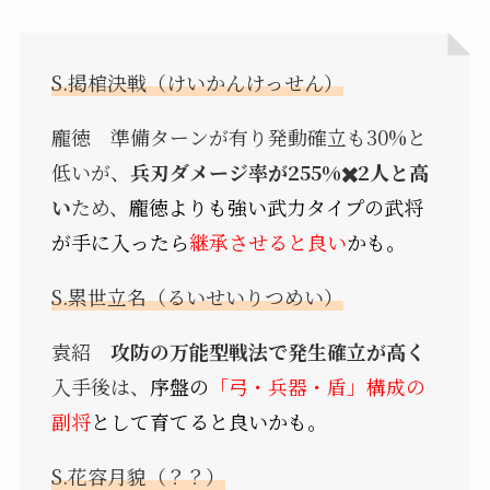
S.掲棺決戦（けいかんけっせん）
龐徳
準備ターンが有り発動確立も30%と
低いが、
兵刃ダメージ率が255%✖️2人と高
い
ため、
龐徳よりも強い武力タイプの武将
が手に入ったら
継承させると良い
かも。
S.累世立名（るいせいりつめい）
袁紹
攻防の万能型戦法で発生確立が高く
入手後は、
序盤の
「弓・兵器・盾」構成の
副将
として育てると良いかも。
S.花容月貌（？？）