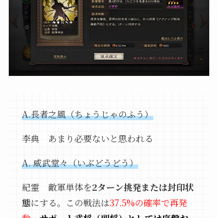
A.長者之風（ちょうじゃのふう）
李典 あまり必要ないと思われる
A. 威武堂々（いぶどうどう）
紀霊 敵軍単体を
2ターン挑発または封印状
態
にする。この戦法は
37.5%の確率で再発