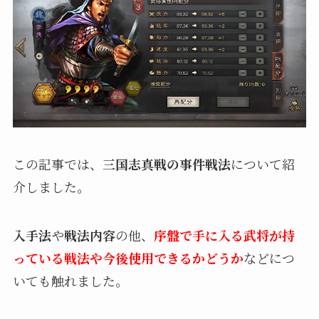
この記事では、
三国志真戦の事件戦法
について紹
介しました。
入手法
や
戦法内容
の他、
序盤で手に入る武将が持
っている戦法や今後使用できるかどうか
などにつ
いても触れました。