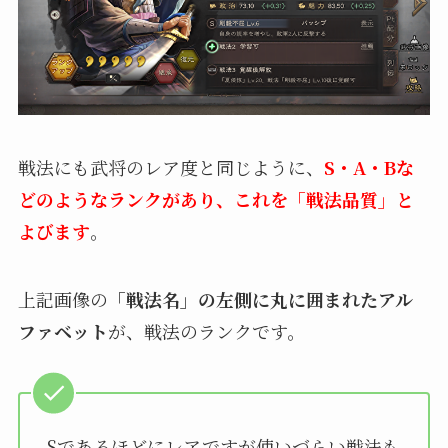
戦法にも武将のレア度と同じように、
S・A・Bな
どのようなランクがあり、これを「戦法品質」と
よびます
。
上記画像の
「戦法名」の左側に丸に囲まれたアル
ファベット
が、戦法のランクです。
Sであるほどにレアですが使いづらい戦法も