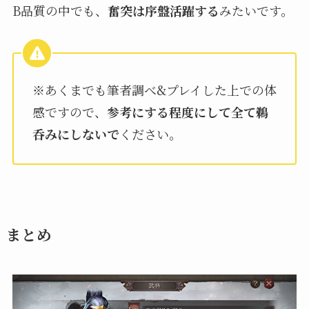
B品質の中でも、
奮突は序盤活躍する
みたいです。
※あくまでも筆者調べ&プレイした上での体
感ですので、
参考にする程度にして全て鵜
呑みにしないで
ください。
まとめ