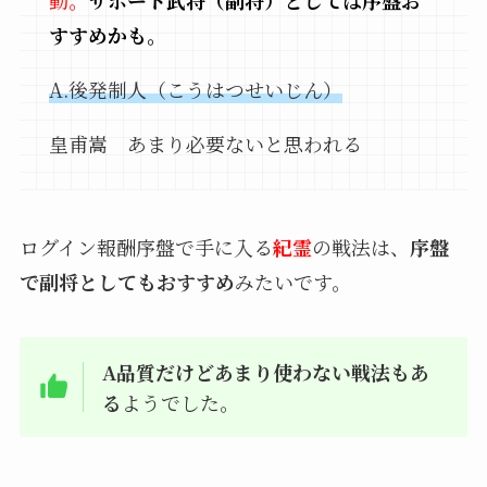
動。
サポート武将（副将）としては序盤お
すすめかも。
A.後発制人（こうはつせいじん）
皇甫嵩 あまり必要ないと思われる
ログイン報酬序盤で手に入る
紀霊
の戦法は、
序盤
で副将としてもおすすめ
みたいです。
A品質だけどあまり使わない戦法もあ
る
ようでした。