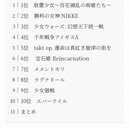
1位 放置少女〜百花繚乱の萌姫たち〜
2位 勝利の女神:NIKKE
3位 少女ウォーズ: 幻想天下統一戦
4位 千年戦争アイギスA
5位 takt op. 運命は真紅き旋律の街を
6位 宝石姫 Reincarnation
7位 メメントモリ
8位 ラグナドール
9位 少女廻戦
10位 エバーテイル
まとめ