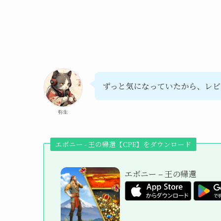
ずっと気になっていたから、レビ
弥生
エボニー - 王の帰還【CPE】をダウンロード
エボニー – 王の帰還