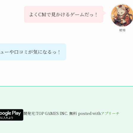
よくCMで見かけるゲームだっ！
琥珀
ューや口コミが気になるっ！
開発元:
TOP GAMES INC.
無料
posted with
アプリーチ