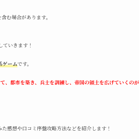
を含む場合があります。
していきます！
系ゲーム
です。
いて、都市を築き、兵士を訓練し、帝国の領土を広げていくのが
みた
感想
や
口コミ
序盤
攻略
方法などを紹介します！