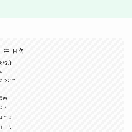
目次
を紹介
る
盤について
要素
は？
口コミ
口コミ