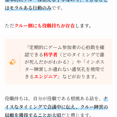
はモラルある行動のみ
です。
ただ
クルー側にも役職持ちが存在
します。
「定期的にゲーム参加者の心拍数を確
認できる
科学者
（どのタイミングで誰
が死んだかがわかる）」や「インポス
ター陣営しか通れない通気孔を使用で
きる
エンジニア
」などがおります。
役職持ちは、自分が役職である根拠ある話を、
ナ
イスなタイミングで会議中に伝え、クルー陣営の
信頼を獲得することが大切
だと感じます。