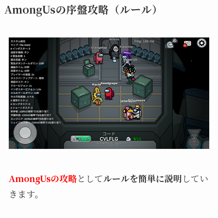
AmongUsの序盤攻略（ルール）
AmongUsの攻略
として
ルールを簡単に説明
してい
きます。