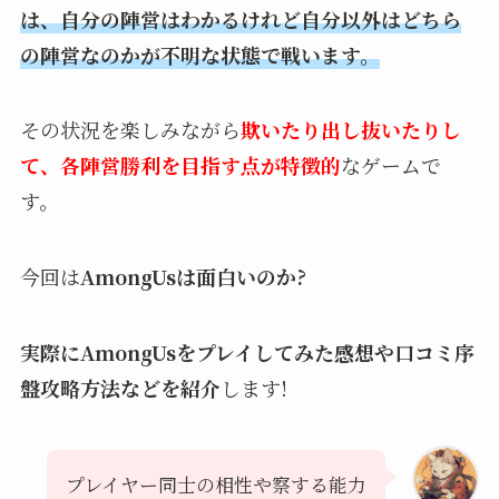
は、自分の陣営はわかるけれど自分以外はどちら
の陣営なのかが
不明な状態で戦います。
その状況を楽しみながら
欺いたり出し抜いたりし
て、各陣営勝利を目指す点が特徴的
なゲームで
す。
今回は
AmongUsは
面白いのか?
実際にAmongUsをプレイしてみた感想や口コミ序
盤攻略
方法などを紹介
します!
プレイヤー同士の相性や察する能力