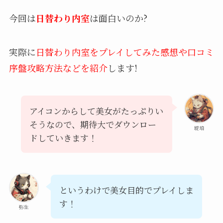
今回は
日替わり内室
は
面白い
のか?
実際に
日替わり内室をプレイしてみた
感想や口コミ
序盤攻略
方法などを紹介
します!
アイコンからして美女がたっぷりい
そうなので、期待大でダウンロー
琥珀
ドしていきます！
というわけで美女目的でプレイしま
す！
弥生