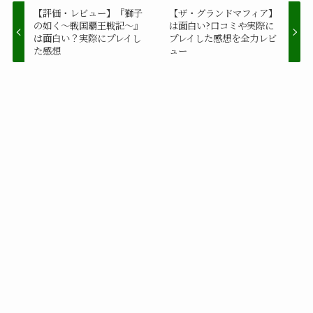
【評価・レビュー】『獅子
【ザ・グランドマフィア】
の如く〜戦国覇王戦記〜』
は面白い?口コミや実際に
は面白い？実際にプレイし
プレイした感想を全力レビ
た感想
ュー